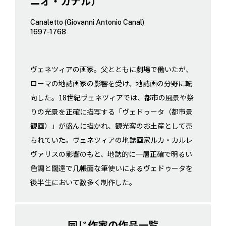
ニオ・カナル）
Canaletto (Giovanni Antonio Canal)
1697-1768
ヴェネツィアの画家。父とともに劇場で働いたが、
ローマの地誌画家の影響を受け、地誌画の分野に転
向した。18世紀ヴェネツィアでは、都市の風景や祭
りの光景を正確に描写する「ヴェドゥータ（都市景
観画）」が盛んに描かれ、観光客のお土産として売
られていた。ヴェネツィアの地誌画家ルカ・カルレ
ヴァリスの影響のもと、地誌的に一層正確で明るい
色調と闊達で几帳面な筆使いによるヴェドゥータを
後半生において数多く制作した。
同じ作家の作品一覧