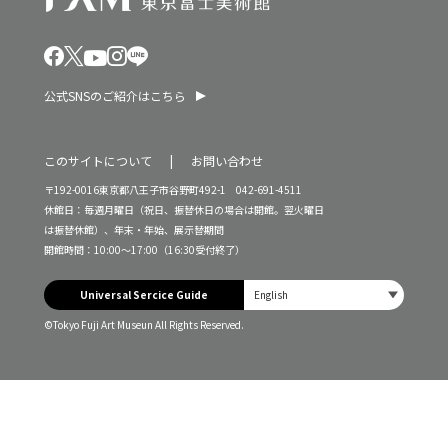
公式SNSのご紹介はこちら
このサイトについて
お問い合わせ
〒192-0016東京都八王子市谷野町492-1 042-691-4511
休館日：毎週月曜日（祝日、振替休日の場合は開館。翌火曜日
は振替休館）、年末・年始、展示替期間
開館時間：10:00～17:00（16:30受付終了）
Universal Sercice Guide
©Tokyo Fuji Art Museun All Rights Reserved.
入館料・チケット
本日は休館日です