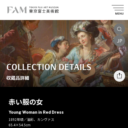
MENU
JP
COLLECTION DETAILS
収蔵品詳細
赤い服の女
Young Woman in Red Dress
1892年頃／油彩、カンヴァス
65.4×54.5cm