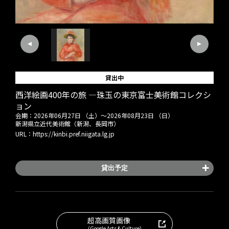
貸出中
西洋絵画400年の旅 ―珠玉の東京富士美術館コレクシ
ョン
会期：
2026年06月27日 （土）
～
2026年08月23日 （日）
新潟県立近代美術館（新潟、長岡市）
URL：
https://kinbi.pref.niigata.lg.jp
貸出予定
超高画質画像
（Google Arts & Culture）