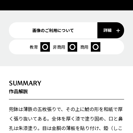
詳細
画像のご利用について
教育
非商用
商用
SUMMARY
作品解説
兜鉢は薄鉄の五枚張りで、その上に鯱の形を和紙で厚
く張り抜いてある。全体を厚く漆で塗り固め、口と鼻
孔は朱漆塗り。目は金胴の薄板を貼り付け、錏（しこ