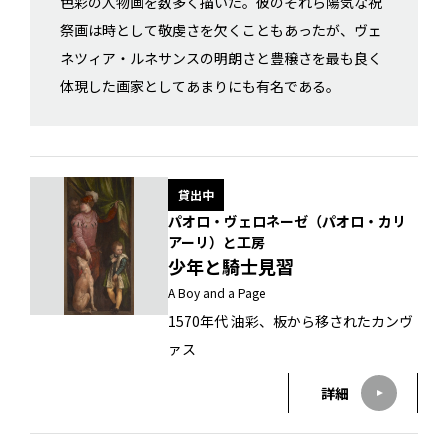
色彩の人物画を数多く描いた。彼のそれら陽気な祝
祭画は時として敬虔さを欠くこともあったが、ヴェ
ネツィア・ルネサンスの明朗さと豊穣さを最も良く
体現した画家としてあまりにも有名である。
貸出中
パオロ・ヴェロネーゼ（パオロ・カリ
アーリ）と工房
少年と騎士見習
A Boy and a Page
1570年代 油彩、板から移されたカンヴ
ァス
詳細