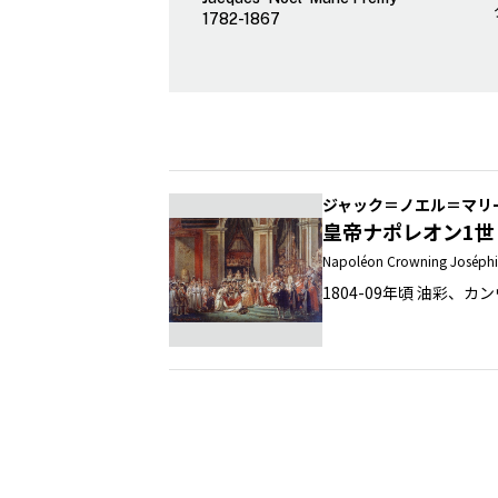
1782-1867
ジャック＝ノエル＝マリ
皇帝ナポレオン1
Napoléon Crowning Joséphin
1804-09年頃 油彩、カ