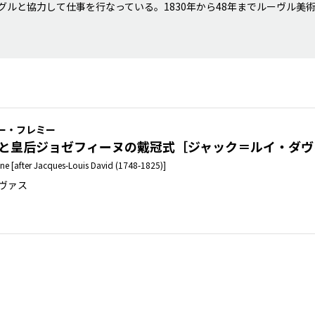
グルと協力して仕事を行なっている。1830年から48年までルーヴル美
ー・フレミー
世と皇后ジョゼフィーヌの戴冠式［ジャック＝ルイ・ダヴ
e [after Jacques-Louis David (1748-1825)]
ンヴァス