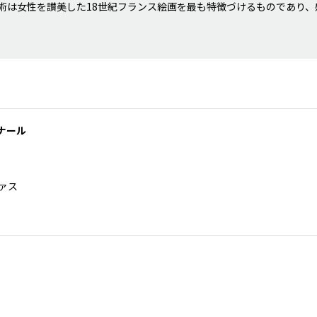
術は女性を讃美した18世紀フランス絵画を最も特徴づけるものであり
ナール
ヴァス