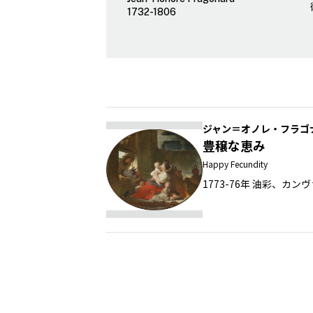
1732-1806
ジャン＝オノレ・フラゴ
豊穣な恵み
Happy Fecundity
1773-76年 油彩、カン