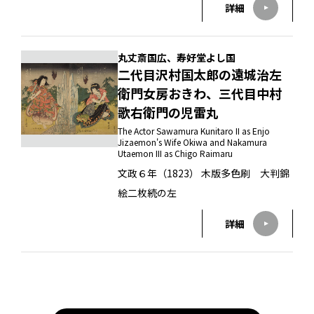
詳細
丸丈斎国広、寿好堂よし国
二代目沢村国太郎の遠城治左
衛門女房おきわ、三代目中村
歌右衛門の児雷丸
The Actor Sawamura Kunitaro II as Enjo
Jizaemon's Wife Okiwa and Nakamura
Utaemon III as Chigo Raimaru
文政６年（1823） 木版多色刷 大判錦
絵二枚続の左
詳細