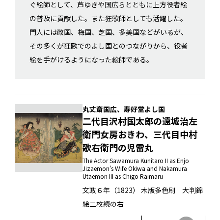
ぐ絵師として、芦ゆきや国広らとともに上方役者絵
の普及に貢献した。また狂歌師としても活躍した。
門人には政国、梅国、芝国、多美国などがいるが、
その多くが狂歌でのよし国とのつながりから、役者
絵を手がけるようになった絵師である。
丸丈斎国広、寿好堂よし国
二代目沢村国太郎の遠城治左
衛門女房おきわ、三代目中村
歌右衛門の児雷丸
The Actor Sawamura Kunitaro II as Enjo
Jizaemon's Wife Okiwa and Nakamura
Utaemon III as Chigo Raimaru
文政６年（1823） 木版多色刷 大判錦
絵二枚続の右