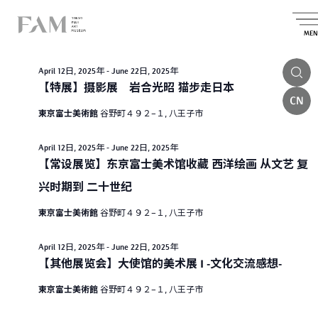
E
2025.05.14
E
E
S
D
e
S
v
v
a
v
MEN
a
e
All Day
y
e
l
r
e
e
e
c
n
April 12日, 2025年
-
June 22日, 2025年
c
n
h
n
t
t
【特展】摄影展 岩合光昭 猫步走日本
t
d
CN
t
V
a
東京富士美術館
谷野町４９２−１, 八王子市
s
t
i
s
e
S
.
e
f
April 12日, 2025年
-
June 22日, 2025年
e
w
【常设展览】东京富士美术馆收藏 西洋绘画 从文艺 复
o
a
s
兴时期到 二十世纪
r
N
r
東京富士美術館
谷野町４９２−１, 八王子市
M
a
c
v
a
h
April 12日, 2025年
-
June 22日, 2025年
i
【其他展览会】大使馆的美术展 I -文化交流感想-
a
y
g
n
1
東京富士美術館
谷野町４９２−１, 八王子市
a
d
4
t