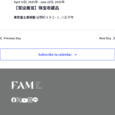
April 12日, 2025年
-
June 22日, 2025年
V
i
日
【常设展览】珠宝收藏品
i
o
,
東京富士美術館
谷野町４９２−１, 八王子市
e
n
2
w
0
s
Previous Day
Next Day
2
N
5
a
Subscribe to calendar
年
v
i
g
a
t
i
o
n