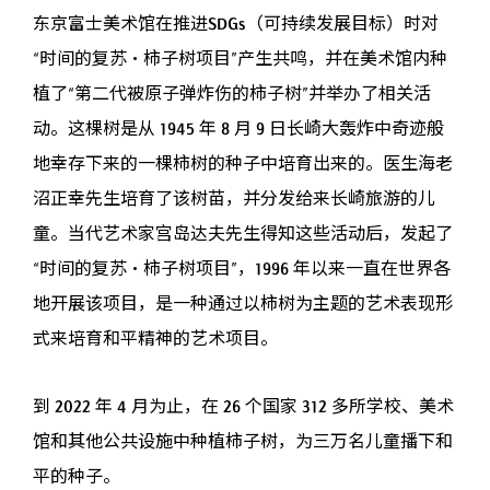
东京富士美术馆在推进SDGs（可持续发展目标）时对
“时间的复苏・柿子树项目”产生共鸣，并在美术馆内种
植了“第二代被原子弹炸伤的柿子树”并举办了相关活
动。这棵树是从 1945 年 8 月 9 日长崎大轰炸中奇迹般
地幸存下来的一棵柿树的种子中培育出来的。医生海老
沼正幸先生培育了该树苗，并分发给来长崎旅游的儿
童。当代艺术家宫岛达夫先生得知这些活动后，发起了
“时间的复苏・柿子树项目”，1996 年以来一直在世界各
地开展该项目，是一种通过以柿树为主题的艺术表现形
式来培育和平精神的艺术项目。
到 2022 年 4 月为止，在 26 个国家 312 多所学校、美术
馆和其他公共设施中种植柿子树，为三万名儿童播下和
平的种子。