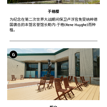
于格樱
为纪念在第二次世界大战期间保卫卢浮宫免受纳粹德
国袭击的本馆名誉馆长勒内-于格(Rene Huyghe)而种
植。
G