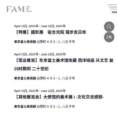
E
2025.04.17
E
E
S
D
e
S
v
v
a
v
MEN
a
e
All Day
y
e
l
r
e
e
e
c
n
April 12日, 2025年
-
June 22日, 2025年
c
n
h
n
t
t
【特展】摄影展 岩合光昭 猫步走日本
t
d
CN
t
V
a
東京富士美術館
谷野町４９２−１, 八王子市
s
t
i
s
e
S
.
e
f
April 12日, 2025年
-
June 22日, 2025年
e
w
【常设展览】东京富士美术馆收藏 西洋绘画 从文艺 复
o
a
s
兴时期到 二十世纪
r
N
r
東京富士美術館
谷野町４９２−１, 八王子市
A
a
c
v
p
h
April 12日, 2025年
-
June 22日, 2025年
i
【其他展览会】大使馆的美术展 I -文化交流感想-
a
r
g
n
i
東京富士美術館
谷野町４９２−１, 八王子市
a
d
l
t