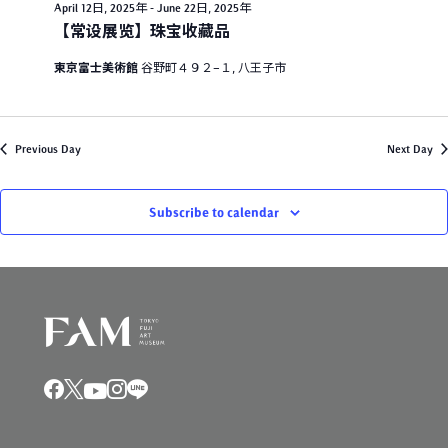
April 12日, 2025年
-
June 22日, 2025年
V
i
1
【常设展览】珠宝收藏品
i
o
7
東京富士美術館
谷野町４９２−１, 八王子市
e
n
日
w
,
s
Previous Day
Next Day
2
N
0
a
Subscribe to calendar
2
v
i
5
g
年
a
t
i
o
n