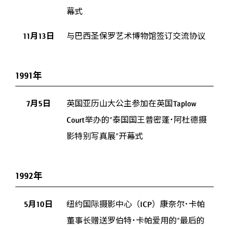
幕式
11月13日
与巴西圣保罗艺术博物馆签订交流协议
1991年
7月5日
英国亚历山大公主参加在英国Taplow
Court举办的“泰国国王普密蓬･阿杜德摄
影特别写真展”开幕式
1992年
5月10日
纽约国际摄影中心（ICP）康奈尔･卡帕
董事长赠送罗伯特･卡帕爱用的“最后的