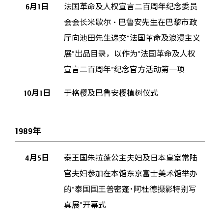
6月1日
法国革命及人权宣言二百周年纪念委员
会会长米歇尔・巴鲁安先生在巴黎市政
厅向池田先生递交“法国革命及浪漫主义
展”出品目录，以作为“法国革命及人权
宣言二百周年”纪念官方活动第一项
10月1日
于格樱及巴鲁安樱植树仪式
1989年
4月5日
泰王国朱拉蓬公主夫妇及日本皇室常陆
宫夫妇参加在本馆东京富士美术馆举办
的“泰国国王普密蓬･阿杜德摄影特别写
真展”开幕式