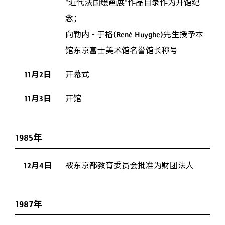
“近代法国绘画展”作品目录作为开馆纪
念；
向勒内・于格(René Huyghe)先生授予本
馆东京富士美术馆名誉馆长称号
11月2日
开幕式
11月3日
开馆
1985年
12月4日
被东京都教育委员会批准为财团法人
1987年