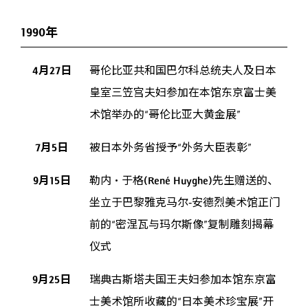
1990年
4月27日
哥伦比亚共和国巴尔科总统夫人及日本
皇室三笠宫夫妇参加在本馆东京富士美
术馆举办的“哥伦比亚大黄金展”
7月5日
被日本外务省授予“外务大臣表彰”
9月15日
勒内・于格(René Huyghe)先生赠送的、
坐立于巴黎雅克马尔-安德烈美术馆正门
前的“密涅瓦与玛尔斯像”复制雕刻揭幕
仪式
9月25日
瑞典古斯塔夫国王夫妇参加本馆东京富
士美术馆所收藏的“日本美术珍宝展”开