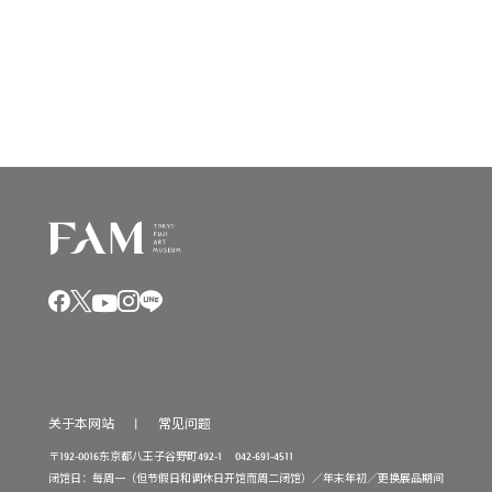
V
i
6
i
o
日
e
n
,
w
2
s
0
N
2
a
5
v
i
年
g
a
t
i
关于本网站
常见问题
o
〒192-0016东京都八王子谷野町492-1 042-691-4511
n
闭馆日：每周一（但节假日和调休日开馆而周二闭馆）／年末年初／更换展品期间