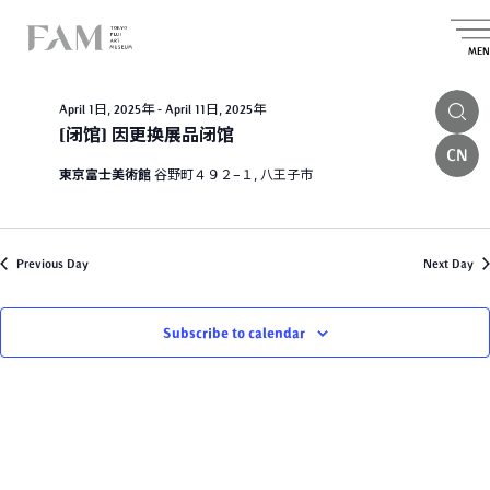
E
2025.04.06
E
E
S
D
e
S
v
v
a
v
MEN
a
e
All Day
y
e
l
r
e
e
e
c
n
April 1日, 2025年
-
April 11日, 2025年
c
n
h
n
t
t
[闭馆] 因更换展品闭馆
t
d
CN
t
V
a
東京富士美術館
谷野町４９２−１, 八王子市
s
t
i
s
e
S
.
e
f
e
w
o
Previous Day
Next Day
a
s
r
N
r
Subscribe to calendar
A
a
c
v
p
h
i
a
r
g
n
i
a
d
l
t