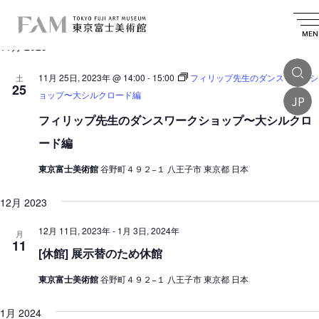
イ
2023.11.25
 - 
2024.03.28
イ
検
リ
日
索
ベ
ベ
ス
MEN
付
11月 2023
を
ン
ト
ン
選
表
ト
択
ト
11月 25日, 2023年 @ 14:00
-
15:00
フィリップ先生のダンスワークシ
土
示
25
を
ョップ〜大シルクロード編
JP
検
フィリップ先生のダンスワークショップ〜大シルクロ
索
ード編
し
東京富士美術館
谷野町４９２−１ 八王子市 東京都 日本
て
ナ
12月 2023
ビ
12月 11日, 2023年
-
1月 3日, 2024年
月
11
ゲ
[休館] 展示替のため休館
ー
東京富士美術館
谷野町４９２−１ 八王子市 東京都 日本
シ
ョ
1月 2024