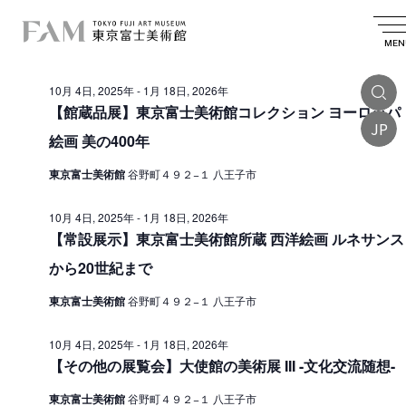
イ
2025.11.10
イ
検
日
日
索
ベ
ベ
付
MEN
付
終日
を
ン
ン
選
10月 4日, 2025年
-
1月 18日, 2026年
ト
択
ト
【館蔵品展】東京富士美術館コレクション ヨーロッパ
を
JP
f
絵画 美の400年
検
o
索
東京富士美術館
谷野町４９２−１ 八王子市
r
し
1
10月 4日, 2025年
-
1月 18日, 2026年
て
【常設展示】東京富士美術館所蔵 西洋絵画 ルネサンス
1
ナ
から20世紀まで
月
ビ
東京富士美術館
谷野町４９２−１ 八王子市
1
ゲ
ー
0
10月 4日, 2025年
-
1月 18日, 2026年
【その他の展覧会】大使館の美術展 III -文化交流随想-
シ
日
ョ
,
東京富士美術館
谷野町４９２−１ 八王子市